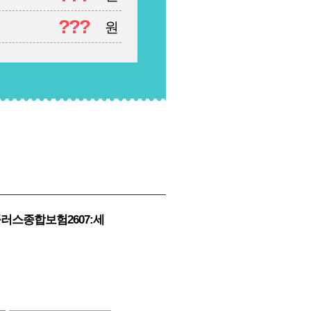
???
원
러스종합보험2607:세