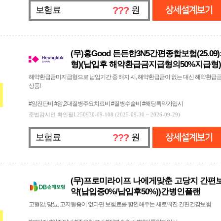
보험료
???
원
상세설계보기
(무)흥Good 든든한3N5간편종합보험(25.0
형)(납입후 해약환급금지급형의50%지급형)
해약환급금미지급형으로 납입기간 중 해지 시, 해약환급금이 없는 대신 해약환급금
상품!
#암진단비 #암,2대질병주요치료비 #질병수술비 #해당특약가입시
준법감시인 확인필L250930-09-108 (2025-09-30 ~ 2026-09-29)
보험료
???
원
상세설계보기
(무)프로미라이프 나에게맞춘 고당지 간편보
약(납입중0%/납입후50%))간병인플랜
고혈압, 당뇨, 고지혈증이 없다면 보험료를 할인해주는 새로워진 간편건강보험