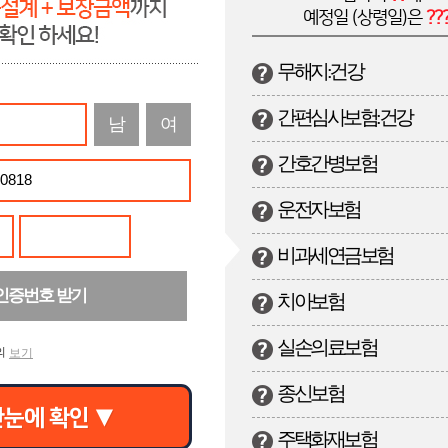
예정일 (상령일)은
??
무해지:건강
간편심사보험:건강
남
여
간호간병보험
운전자보험
비과세연금보험
 인증번호 받기
치아보험
실손의료보험
의
보기
종신보험
눈에 확인 ▼
주택화재보험