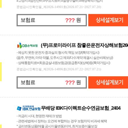
#고당지 #암진단비 #주요치료비 #질병수술비 #해당특약가입시
준법감시인확인필_제2026-14901호(2026.07.21~2027.07.20)
보험료
???
원
상세설계보기
(무)프로미라이프 참좋은운전자상해보험260
- 예상치 못한 운전자 중과실의 형사적 책임 보장!(특약가입시)
(음주, 무면허, 마약·약물, 도주사고 제외/다수계약 체결시 실손비례보상)
- 상해통합치료비Ⅱ,응급실내원보험금(응급환자)(상해)등(특약가입시)
준법감시인확인필_제2026-14896호(2026.07.22~2027.07.21)
보험료
???
원
상세설계보기
무배당 IBK다이렉트순수연금보험_2404
- 저금리 시대, 현명한 재테크 방법
- 관련세법에서 정하는 요건에 부합하는 경우 보험차익 비과세 혜택
* 금리변동상품(매월 공시이율변동)이며, 최저보증이율보장