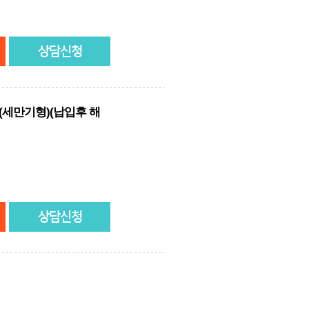
상담신청
1종(세만기형)(납입후 해
상담신청