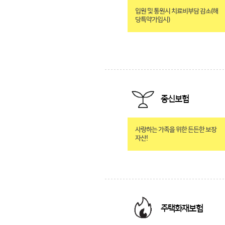
입원 및 통원시 치료비부담 감소(해
당특약가입시)
종신보험
사랑하는 가족을 위한 든든한 보장
자산!
주택화재보험