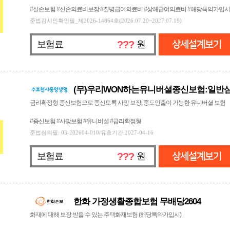
#실손보험 #신손의료비보장 #질병급여의료비 #상해급여의료비 #해당특약가입시
준법감시인확인필_제2026-14864호(2026.07.20~2027.07.19)
보험료
???
원
상세설계보기
(무)우리WON하는유니버셜종신보험:일반
금리확정형 종신보험으로 종신토록 사망 보장, 중도인출이 가능한 유니버셜 보험
#종신보험 #사망보험 #유니버셜 #금리확정형
준법심의필: 03-202604-010/유효기간:2027-04-16
보험료
???
원
상세설계보기
한화 가정생활종합보험 무배당2604
화재에 대해 보장 받을 수 있는 주택화재보험 (해당특약가입시)