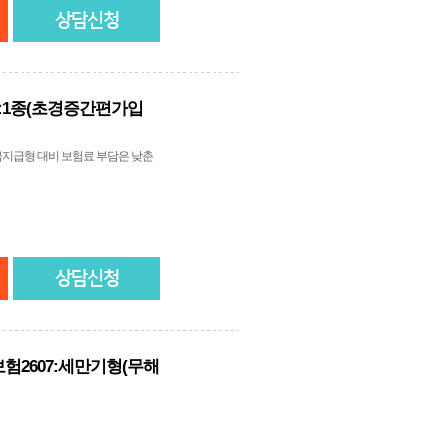
상담신청
9):1종(초경증간편가입
지급형 대비 보험료 부담은 낮춘
상담신청
험2607:세만기형(무해