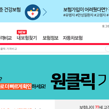
클릭 가격비교
보험나이
??
세 고