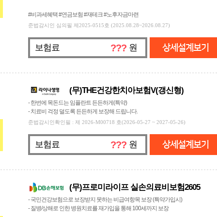
#비과세혜택 #연금보험 #재테크 #노후자금마련
준법감시인 심의필 제2025-0515호 (2025.08.28~2026.08.27)
보험료
???
원
상세설계보기
(무)THE건강한치아보험V(갱신형)
- 한번에 목돈드는 임플란트 든든하게(특약)
- 치료비 걱정 덜도록 든든하게 보장해 드립니다.
준법감시인확인필 : 제 2026-M00718 호(2026-05-27 ~ 2027-05-26)
보험료
???
원
상세설계보기
(무)프로미라이프 실손의료비보험2605
- 국민건강보험으로 보장받지 못하는 비급여항목 보장 (특약가입시)
- 질병/상해로 인한 병원치료를 재가입을 통해 100세까지 보장