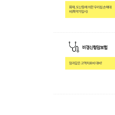
화재, 도난등에 의한 우리집 손해대
비(특약가입시)
비갱신형암보험
암과같은 고액치료비 대비!