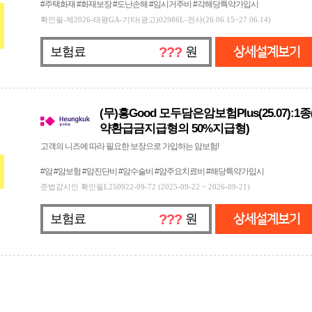
#주택화재 #화재보장 #도난손해 #임시거주비 #각해당특약가입시
확인필-제2026-태평GA-기타(광고)02986L-전사(26.06.15~27.06.14)
보험료
???
원
상세설계보기
(무)흥Good 모두담은암보험Plus(25.07):
약환급금지급형의 50%지급형)
고객의 니즈에 따라 필요한 보장으로 가입하는 암보험!
#암 #암보험 #암진단비 #암수술비 #암주요치료비 #해당특약가입시
준법감시인 확인필L250922-09-72 (2025-09-22 ~ 2026-09-21)
보험료
???
원
상세설계보기