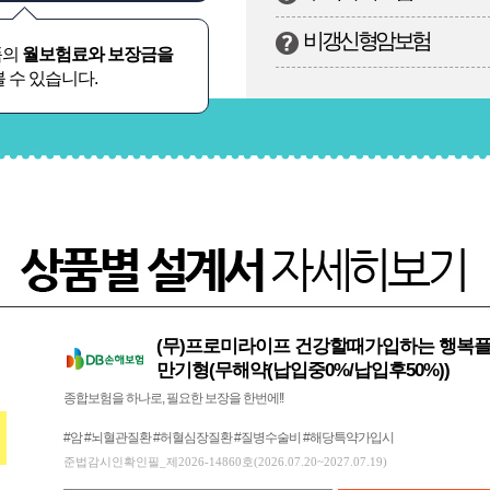
비갱신형암보험
품의
월보험료와 보장금을
 수 있습니다.
(무)프로미라이프 건강할때가입하는 행복플
만기형(무해약(납입중0%/납입후50%))
종합보험을 하나로, 필요한 보장을 한번에!!
#암 #뇌혈관질환 #허혈심장질환 #질병수술비 #해당특약가입시
준법감시인확인필_제2026-14860호(2026.07.20~2027.07.19)