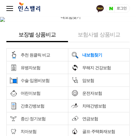
로그인
보장별 상품비교
보험사별 상품비교
추천 원클릭 비교
내보험찾기
유병자보험
무해지 건강보험
수술·입원비보험
암보험
어린이보험
운전자보험
간호간병보험
치매간병보험
종신·정기보험
연금보험
치아보험
골프·주택화재보험