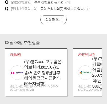
[간호간병보험]
부부 간병보험 문의합니다.
[무해지환급형보험]
종합 건강보험(?) 알아보고 있습니다
상담글 쓰기
08월 08일 추천상품
#암보험
#어린이보험
(무)프
(무)흥Good 모두담은
강할때
암보험Plus(25.07):1
어람플
종(세만기형)(납입후
2607:
해약환급금지급형의
약(납입
50%지급형)
50%))
준법감시인 확인필L250922-09-72 (2025-
준법감시인확인필_제2026
09-22 ~ 2026-09-21)
(2026.07.20~2027.07.19