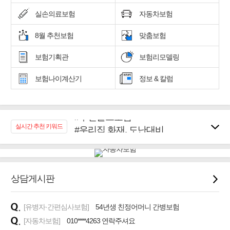
실손의료보험
자동차보험
8월 추천보험
맞춤보험
보험기획관
보험리모델링
보험나이계산기
정보 & 칼럼
#추천골프보험
#우리집 화재, 도난대비
실시간 추천 키워드
#노후대비 연금재테크!
#임플란트, 치아치료보장
#어린이 종합보장
#교통사고대비 운전자보험
상담게시판
#무해지 건강보험
#바뀌기전에 4세대 가입
[유병자·간편심사보험]
54년생 친정어머니 간병보험
[자동차보험]
010****4263 연락주셔요