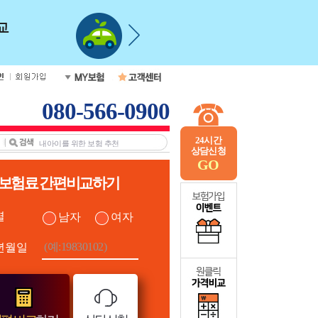
080-566-0900
24시간
상담신청
GO
보험료 간편비교하기
별
남자
여자
년월일