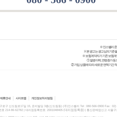
※ 인스밸리 준법감시
※ 본 광고는 광고심의기준을
※ 보험계약자가 기존 보험계
① 질병이력, 연령증가 등
② 가입 상품에 따라 새로운 면책기간 적
제휴안내
사이트맵
개인정보처리방침
구로구 신도림로17길 15, 온리빌딩 3층(신도림동) (주)인스밸리 Tel : 080-566-0900 Fax : 02) 5
(대리점등록증)
214-86-62782 | 대리점등록번호: 2001048405
| 통신판매업신고 서울구로-