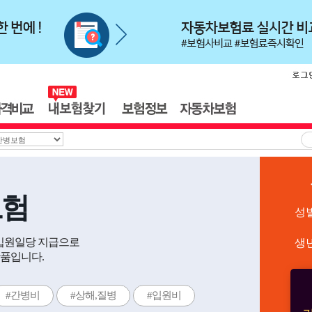
보험
성
 입원일당 지급으로
생
품입니다.
#간병비
#상해,질병
#입원비